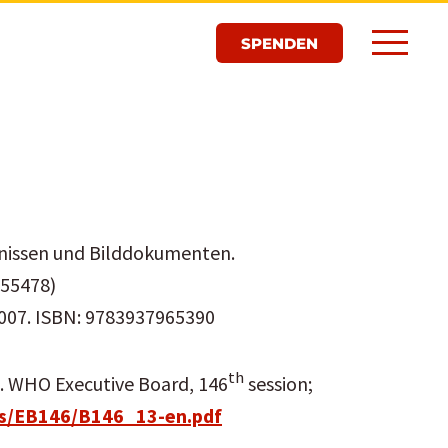
SPENDEN
ugnissen und Bilddokumenten.
055478)
 2007. ISBN: 9783937965390
th
n. WHO Executive Board, 146
session;
es/EB146/B146_13-en.pdf