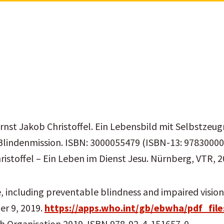
Zum
Hauptinhalt
springen
rnst Jakob Christoffel. Ein Lebensbild mit Selbstze
Blindenmission. ISBN: 3000055479 (ISBN-13: 9783000
ristoffel – Ein Leben im Dienst Jesu. Nürnberg, VTR,
, including preventable blindness and impaired visio
er 9, 2019.
https://apps.who.int/gb/ebwha/pdf_fil
th Organisation 2019. ISBN 978-92-4-151657-0