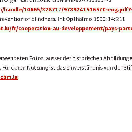
ream/handle/10665/328717/9789241516570-eng.pd
evention of blindness. Int Opthalmol1990: 14: 211
t.lu/fr/cooperation-au-developpement/pays-part
rwendeten Fotos, ausser der historischen Abbildung
Für deren Nutzung ist das Einverständnis von der St
cbm.lu